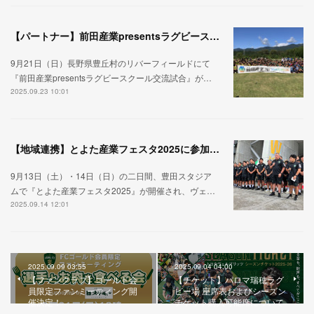
【パートナー】前田産業presentsラグビースクール交流試合
9月21日（日）長野県豊丘村のリバーフィールドにて
『前田産業presentsラグビースクール交流試合』が…
2025.09.23 10:01
【地域連携】とよた産業フェスタ2025に参加しました。
9月13日（土）・14日（日）の二日間、豊田スタジア
ムで『とよた産業フェスタ2025』が開催され、ヴェ…
2025.09.14 12:01
2025.09.09 03:55
2025.09.04 04:00
【ファンクラブ】ゴールド会
【チケット】パロマ瑞穂ラグ
員限定ファンミーティング開
ビー場 座席表およびシーズン
催決定！
チケット購入可能席について