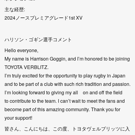
主な経歴:
2024ノースプレミアグレード1st XV
ハリソン・ゴギン選手コメント
Hello everyone,
My name is Harrison Goggin, and I’m honored to be joining
TOYOTA VERBLITZ.
I’m truly excited for the opportunity to play rugby in Japan
and to be part of a club with such rich tradition and passion.
I’m looking forward to giving my all on and off the field
to contribute to the team. I can’t wait to meet the fans and
become part of this amazing community. Thank you for
your support!
皆さん、こんにちは、この度、トヨタヴェルブリッツに入