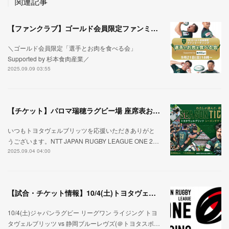
関連記事
【ファンクラブ】ゴールド会員限定ファンミーティング開催決定！
＼ゴールド会員限定「選手とお肉を食べる会」
Supported by 杉本食肉産業／
2025.09.09 03:55
【チケット】パロマ瑞穂ラグビー場 座席表およびシーズンチケット購入可能席について
いつもトヨタヴェルブリッツを応援いただきありがと
うございます。NTT JAPAN RUGBY LEAGUE ONE 2…
2025.09.04 04:00
【試合・チケット情報】10/4(土)トヨタヴェルブリッツ VS 静岡ブルーレヴズ
10/4(土)ジャパンラグビー リーグワン ライジング トヨ
タヴェルブリッツ vs 静岡ブルーレヴズ(＠トヨタスポ…