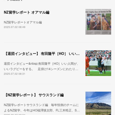
NZ留学レポート オアマル編
NZ留学レポートオアマル編
2025.07.02 08:49
【退団インタビュー】 有田隆平［HO］ いい人間が、いいラグビーをする。
退団インタビュー&nbsp;有田隆平［HO］いい人間が、
いいラグビーをする。 足掛け14シーズンにわたり…
2025.07.02 08:31
【NZ留学レポート】 サウスランド編
NZ留学レポートサウスランド編 毎年恒例のチームに
よるNZ留学、今年はHO福澤慎太郎、FL三木晧正、S…