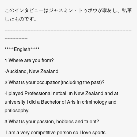
このインタビューはジャスミン・トゥポウが取材し、執筆
したものです。
-----------------------------------------------------------------------------------
---------------
*****English*****
1.Where are you from?
-Auckland, New Zealand
2.What is your occupation(including the past)?
-I played Professional netball in New Zealand and at
university I did a Bachelor of Arts in criminology and
philosophy.
3.What is your passion, hobbies and talent?
-I am a very competitive person so I love sports.