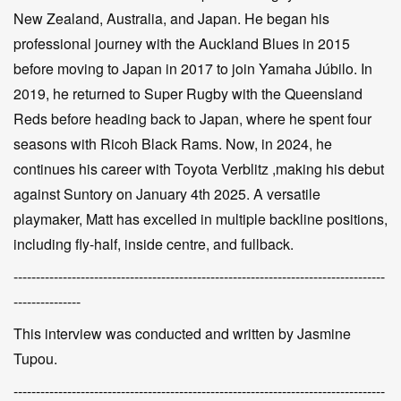
New Zealand, Australia, and Japan. He began his
professional journey with the Auckland Blues in 2015
before moving to Japan in 2017 to join Yamaha Júbilo. In
2019, he returned to Super Rugby with the Queensland
Reds before heading back to Japan, where he spent four
seasons with Ricoh Black Rams. Now, in 2024, he
continues his career with Toyota Verblitz ,making his debut
against Suntory on January 4th 2025. A versatile
playmaker, Matt has excelled in multiple backline positions,
including fly-half, inside centre, and fullback.
-----------------------------------------------------------------------------------
---------------
This interview was conducted and written by Jasmine
Tupou.
-----------------------------------------------------------------------------------