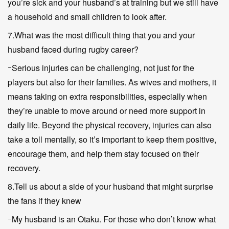
you’re sick and your husband’s at training but we still have
a household and small children to look after.
7.What was the most difficult thing that you and your
husband faced during rugby career?
ｰSerious injuries can be challenging, not just for the
players but also for their families. As wives and mothers, it
means taking on extra responsibilities, especially when
they’re unable to move around or need more support in
daily life. Beyond the physical recovery, injuries can also
take a toll mentally, so it’s important to keep them positive,
encourage them, and help them stay focused on their
recovery.
8.Tell us about a side of your husband that might surprise
the fans if they knew
ｰMy husband is an Otaku. For those who don’t know what